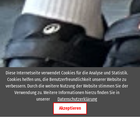
Diese Internetseite verwendet Cookies für die Analyse und Statistik.
Cookies helfen uns, die Benutzerfreundlichkeit unserer Website zu
HSG Rodenstein
Jugend
männliche E-Jugend
verbessern. Durch die weitere Nutzung der Website stimmen Sie der
Verwendung zu. Weitere Informationen hierzu finden Sie in
unserer
Datenschutzerklärung
Akzeptieren
männliche E-Jugend -
Bezirksliga
Trainerstab
Trainer
Bernd Müller