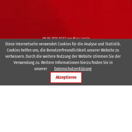
04.05.2026 14:00
08.06.2026 07:57
26.05.2026 07:45
17.07.2026 13:53
26.05.2026 07:33
von Marc Lossin
Diese Internetseite verwendet Cookies für die Analyse und Statistik.
Cookies helfen uns, die Benutzerfreundlichkeit unserer Website zu
verbessern. Durch die weitere Nutzung der Website stimmen Sie der
Verwendung zu. Weitere Informationen hierzu finden Sie in
unserer
Datenschutzerklärung
Akzeptieren
Die letzten Ergebnisse und
die nächsten Spiele
Datum
Zeit
Halle
Klasse
Heim
16.07.26
20:15
VE Männer
19142
HSG Rodenstein 
18.07.26
15:00
VE Männer
19142
HSG Rodenstein e
18.07.26
16:00
VE Männer
19109
HSG Rodenstein 