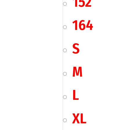
152
164
S
M
L
XL