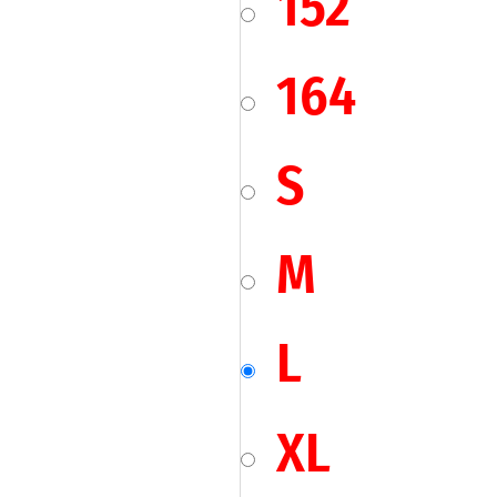
152
164
S
M
L
XL