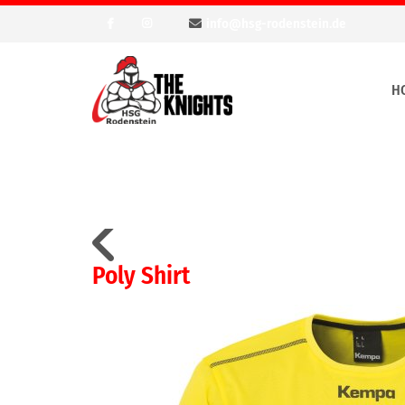
info@hsg-rodenstein.de
H
Poly Shirt