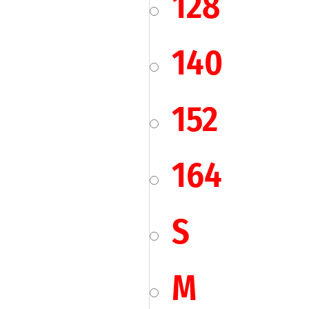
128
140
152
164
S
M