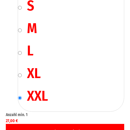
S
M
L
XL
XXL
27,00
€