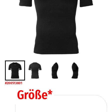
#200513801
Größe
*