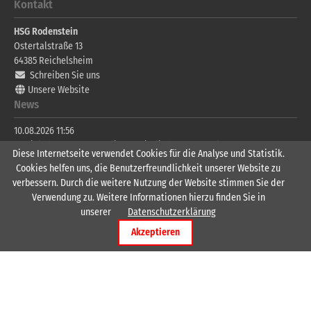
Kontakt
HSG Rodenstein
Ostertalstraße 13
64385
Reichelsheim
Schreiben Sie uns
Unsere Website
News
10.08.2026 11:56
📢 Einladung zur Ordentlichen Mitgliederversammlung 2026 der HSG
Diese Internetseite verwendet Cookies für die Analyse und Statistik.
Rodenstein e.V.
Cookies helfen uns, die Benutzerfreundlichkeit unserer Website zu
verbessern. Durch die weitere Nutzung der Website stimmen Sie der
17.07.2026 13:53
Verwendung zu. Weitere Informationen hierzu finden Sie in
Herzlich Willkommen André Seitz
Wichtige Links
unserer
Datenschutzerklärung
Akzeptieren
Männer 1
Männer 2
Männer 3
Frauen 1
Frauen 2