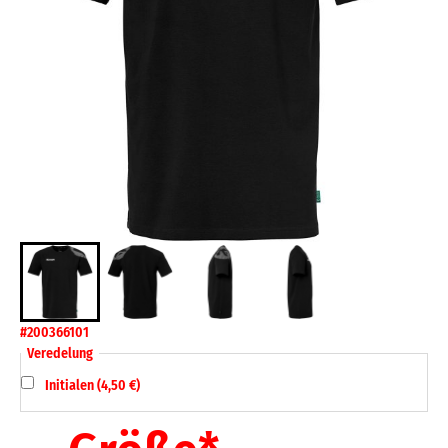
#200366101
Veredelung
Initialen (4,50 €)