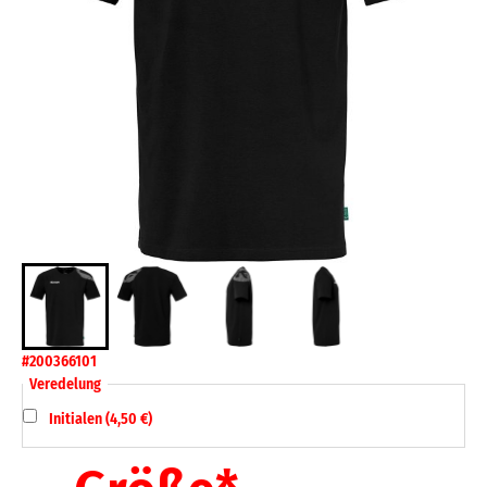
#200366101
Veredelung
Initialen (4,50 €)