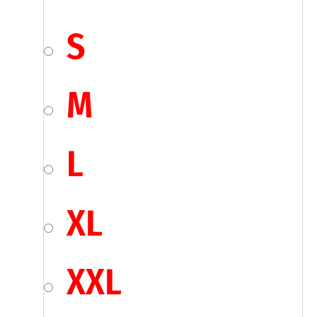
S
M
L
XL
XXL