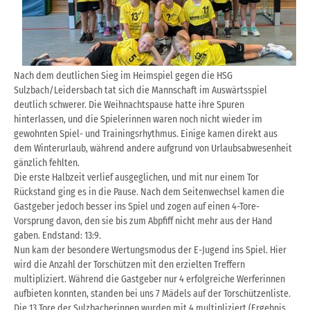
Nach dem deutlichen Sieg im Heimspiel gegen die HSG
Sulzbach/Leidersbach tat sich die Mannschaft im Auswärtsspiel
deutlich schwerer. Die Weihnachtspause hatte ihre Spuren
hinterlassen, und die Spielerinnen waren noch nicht wieder im
gewohnten Spiel- und Trainingsrhythmus. Einige kamen direkt aus
dem Winterurlaub, während andere aufgrund von Urlaubsabwesenheit
gänzlich fehlten.
Die erste Halbzeit verlief ausgeglichen, und mit nur einem Tor
Rückstand ging es in die Pause. Nach dem Seitenwechsel kamen die
Gastgeber jedoch besser ins Spiel und zogen auf einen 4-Tore-
Vorsprung davon, den sie bis zum Abpfiff nicht mehr aus der Hand
gaben. Endstand: 13:9.
Nun kam der besondere Wertungsmodus der E-Jugend ins Spiel. Hier
wird die Anzahl der Torschützen mit den erzielten Treffern
multipliziert. Während die Gastgeber nur 4 erfolgreiche Werferinnen
aufbieten konnten, standen bei uns 7 Mädels auf der Torschützenliste.
Die 13 Tore der Sulzbacherinnen wurden mit 4 multipliziert (Ergebnis