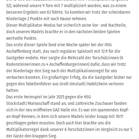
52), während unsere 9 Tore mit 7 multipliziert wurden, was zu einem
besseren Ergebnis von 63 führte. So konnten wir trotz der scheinbaren
Niederlage 2 Punkte mit nach Hause nehmen.
Dieser Multiplikator-Modus hat sicherlich seine Vor- und Nachteile,
doch unseren Mädels brachte er in den nächsten beiden Spielen
wertvolle Punkte.
Das erste dieser Spiele fand eine Woche später bei der HSG
Aschaffenburg statt, das nach regulärer Spielzeit mit 12:9 für die
Gastgeber endete. Hier sorgte die Mehrzahl der Torschützinnen (6
Rodensteinerinnen zu 4 Aschaffenburgerinnen) dafür, dass wir trotz
der Niederlage den Sieg nach der Multiplikationsregel für uns
verbuchen konnten. Ein großartiger Erfolg, da die Gastgeber bisher nur
gegen den Tabellenführer aus Groß-Umstadt/Habitzheim verloren
hatten.
Das erste Heimspiel im Jahr 2025 gegen die HSG
Stockstadt/Mainaschaff stand an, und zahlreiche Zuschauer fanden
sich in der neu eröffneten GAZ-Halle ein. Es war ein spannendes Kopf-
an-Kopf-Rennen, in dem sich unsere Mädels leider knapp mit 10:11
geschlagen geben mussten. Doch auch hier brachte uns die
Multiplikatorregel dank unserer 6 Torschützinnen im Vergleich zu nur 5
der Gäste den knappen Sieg.