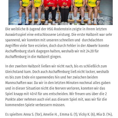
Die weibliche B-Jugend der HSG Rodenstein zeigte in Ihrem letzten
Auswärtsspiel eine entschlossene Leistung. Die erste Halbzeit war sehr
spannend, wir konnten mit unseren schnellen und durchdachten
Angriffen viele Tore erzielen, doch durch Fehler in der Abwehr konnte
Aschaffenburg stark dagegen halten, weshalb wir mit 24:20 für
Aschaffenburg in die Halbzeit gingen.
In der zweiten Halbzeit ließen wir nicht nach, bis es schließlich zum
Gleichstand kam. Doch auch Aschaffenburg ließ nicht locker, weshalb
es bis zum Ende ein spannendes hin und her zwischen beiden
Mannschaften war. Da wir in den letzten Minuten nochmal alles gaben
und in dieser Situation nicht die Nerven verloren, konnten wir das
Spiel knapp mit 40:41 für uns entscheiden. Wir freuen uns über die 2
Punkte aber nehmen auch viel aus diesem Spiel mit, was wir für die
kommenden Spiele verbessern müssen.
Es spielten: Anna S. (Tor), Amelie H. , Emma G. (1), Vicky K. (6), Mia D. (14),