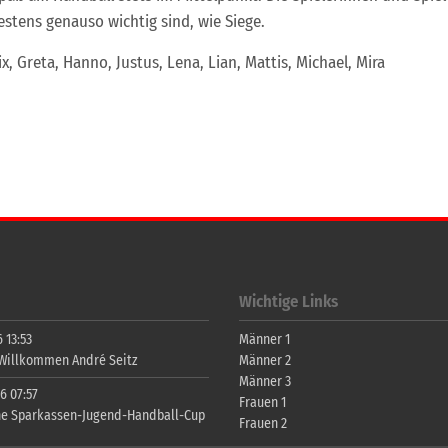
stens genauso wichtig sind, wie Siege.
ix, Greta, Hanno, Justus, Lena, Lian, Mattis, Michael, Mira
Wichtige Links
 13:53
Männer 1
 Willkommen André Seitz
Männer 2
Männer 3
6 07:57
Frauen 1
ne Sparkassen-Jugend-Handball-Cup
Frauen 2