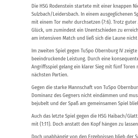
Die HSG Rodenstein startete mit einer knappen Ni
Sulzbach/Leidersbach. In einem ausgeglichenen S
mit einem Tor mehr durchsetzen (7:6). Trotz gute
Glück, um zumindest ein Unentschieden zu erreic
am intensiven Match und ließ sich die Laune nicht
Im zweiten Spiel gegen TuSpo Obernburg IV zeigte
beeindruckende Leistung. Durch eine konsequente 
Angriffsspiel gelang ein klarer Sieg mit fünf Toren
nächsten Partien.
Gegen die starke Mannschaft von TuSpo Obernburg 
Dominanz des Gegners nicht eindämmen und musste 
bejubelt und der Spaß am gemeinsamen Spiel bli
Auch das letzte Spiel gegen die HSG Haibach/Glat
mit (1:11). Doch anstatt den Kopf hängen zu lasse
Doch unabhängig von den Ergebnissen blieb der S