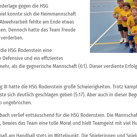
ederlage gegen die HSG
piel konnte sich die Heimmannschaft
r Abwehrarbeit fehlte am Ende etwas
hen. Dennoch hatte das Team Freude
 verderben.
 die HSG Rodenstein eine
Defensive und ein effizientes
 mehr, als die gegnerische Mannschaft (6:1). Dieser verdiente Erfol
III hatte die HSG Rodenstein große Schwierigkeiten. Trotz kämpf
sich deutlich geschlagen geben (5:17). Aber auch in dieser Begeg
eb ungebrochen.
tbach verlief enttäuschend für die HSG Rodenstein. Die Mannscha
n, bewies das Team eine tolle Moral und hielt Teamgeist mit viel 
paß am Handball stets im Mittelpunkt. Die Spielerinnen und Spi