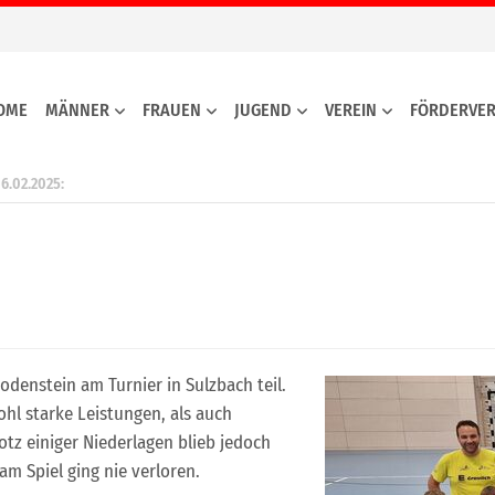
OME
MÄNNER
FRAUEN
JUGEND
VEREIN
FÖRDERVER
6.02.2025:
denstein am Turnier in Sulzbach teil.
l starke Leistungen, als auch
tz einiger Niederlagen blieb jedoch
m Spiel ging nie verloren.