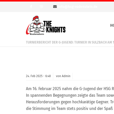
info@hsg-rodenstein.de
H
TURNIERBERICHT DER G-JUGEND: TURNIER IN SULZBACH AM 1
24.
Feb
2025 -
6:48
von Admin
Am 16. Februar 2025 nahm die G-Jugend der HSG Ro
In spannenden Begegnungen zeigte das Team sowoh
Herausforderungen gegen hochkarätige Gegner. Tro
die Stimmung im Team stets positiv und der Spaß a