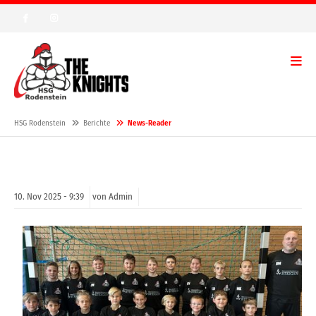
HSG Rodenstein
Berichte
News-Reader
10.
Nov
2025 -
9:39
von Admin