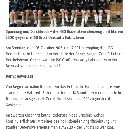
Spannung und Durchbruch – die HSG Rodenstein überzeugt mit klarem
28:20 gegen die JSG Groß‑Umstadt/Habitzheim
Am Sonntag, dem 26. Oktober 2025, um 12:00 Uhr empfing die HSG
Rodenstein ihr Heimspiel in der Halle der Georg-August-Zinn-Schule in
Reichelsheim. Gegner war die JSG Groß-Umstadt/Habitzheim in der
Bezirksliga – männliche Jugend E.
Der Spielverlauf
Von Beginn an nahm Rodenstein das Heft in die Hand und zeigte eine
starke erste Halbzeit. Bereits nach rund 18 Minuten war eine deutliche
Führung herausgespielt: Zur Halbzeit stand es 15:10 zugunsten der
Gastgeber.
Im zweiten Abschnitt baute Rodenstein das Ergebnis weiter
kontinuierlich aus. Mit einer beeindruckenden Angriffsleistung und
stabiler Defensive erhöhte man auf 28:20 – der Endstand war klar.