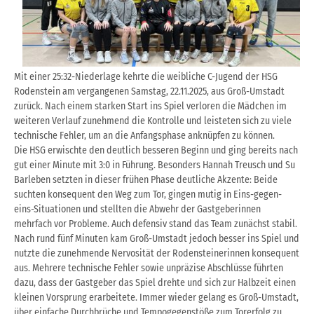
Mit einer 25:32-Niederlage kehrte die weibliche C-Jugend der HSG
Rodenstein am vergangenen Samstag, 22.11.2025, aus Groß-Umstadt
zurück. Nach einem starken Start ins Spiel verloren die Mädchen im
weiteren Verlauf zunehmend die Kontrolle und leisteten sich zu viele
technische Fehler, um an die Anfangsphase anknüpfen zu können.
Die HSG erwischte den deutlich besseren Beginn und ging bereits nach
gut einer Minute mit 3:0 in Führung. Besonders Hannah Treusch und Su
Barleben setzten in dieser frühen Phase deutliche Akzente: Beide
suchten konsequent den Weg zum Tor, gingen mutig in Eins-gegen-
eins-Situationen und stellten die Abwehr der Gastgeberinnen
mehrfach vor Probleme. Auch defensiv stand das Team zunächst stabil.
Nach rund fünf Minuten kam Groß-Umstadt jedoch besser ins Spiel und
nutzte die zunehmende Nervosität der Rodensteinerinnen konsequent
aus. Mehrere technische Fehler sowie unpräzise Abschlüsse führten
dazu, dass der Gastgeber das Spiel drehte und sich zur Halbzeit einen
kleinen Vorsprung erarbeitete. Immer wieder gelang es Groß-Umstadt,
über einfache Durchbrüche und Tempogegenstöße zum Torerfolg zu