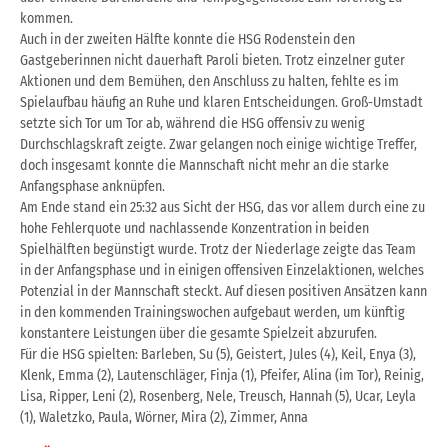
kommen.
Auch in der zweiten Hälfte konnte die HSG Rodenstein den
Gastgeberinnen nicht dauerhaft Paroli bieten. Trotz einzelner guter
Aktionen und dem Bemühen, den Anschluss zu halten, fehlte es im
Spielaufbau häufig an Ruhe und klaren Entscheidungen. Groß-Umstadt
setzte sich Tor um Tor ab, während die HSG offensiv zu wenig
Durchschlagskraft zeigte. Zwar gelangen noch einige wichtige Treffer,
doch insgesamt konnte die Mannschaft nicht mehr an die starke
Anfangsphase anknüpfen.
Am Ende stand ein 25:32 aus Sicht der HSG, das vor allem durch eine zu
hohe Fehlerquote und nachlassende Konzentration in beiden
Spielhälften begünstigt wurde. Trotz der Niederlage zeigte das Team
in der Anfangsphase und in einigen offensiven Einzelaktionen, welches
Potenzial in der Mannschaft steckt. Auf diesen positiven Ansätzen kann
in den kommenden Trainingswochen aufgebaut werden, um künftig
konstantere Leistungen über die gesamte Spielzeit abzurufen.
Für die HSG spielten: Barleben, Su (5), Geistert, Jules (4), Keil, Enya (3),
Klenk, Emma (2), Lautenschläger, Finja (1), Pfeifer, Alina (im Tor), Reinig,
Lisa, Ripper, Leni (2), Rosenberg, Nele, Treusch, Hannah (5), Ucar, Leyla
(1), Waletzko, Paula, Wörner, Mira (2), Zimmer, Anna