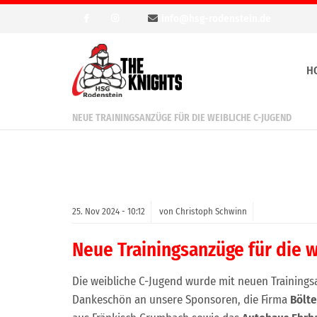
info@hsg-rodenstein.de
H
NEUE TRAININGSANZÜGE FÜR DIE WEIBLICHE C-JUGEND
25.
Nov
2024 -
10:12
von Christoph Schwinn
Neue Trainingsanzüge für die 
Die weibliche C-Jugend wurde mit neuen Trainingsa
Dankeschön an unsere Sponsoren, die Firma
Bölt