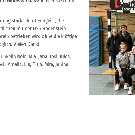
ard GmbH & Co. KG
in Brensbach für
idung stärkt den Teamgeist, die
dlichen mit der HSG Rodenstein.
rein betrieben wird ohne die kräftige
glich. Vielen Dank!
nkelin Nele, Mia, Jana, Josi, Jules,
.: Amella, Lia, Finja, Mira, Janina,