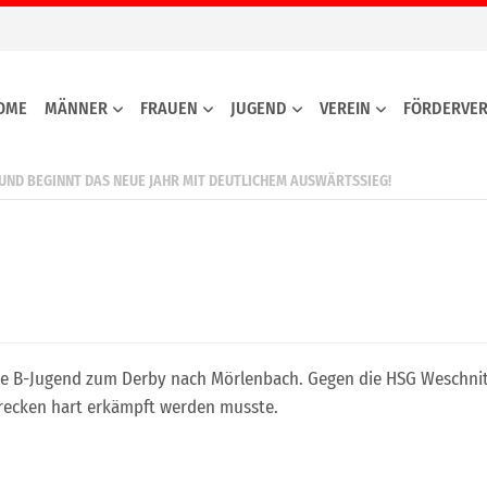
OME
MÄNNER
FRAUEN
JUGEND
VEREIN
FÖRDERVER
 UND BEGINNT DAS NEUE JAHR MIT DEUTLICHEM AUSWÄRTSSIEG!
che B-Jugend zum Derby nach Mörlenbach. Gegen die HSG Weschnitz
Strecken hart erkämpft werden musste.