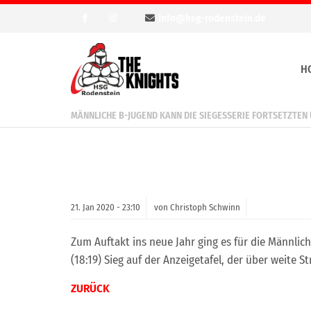
info@hsg-rodenstein.de
H
MÄNNLICHE B-JUGEND KANN DIE SIEGESSERIE FORTSETZTEN
21.
Jan
2020 -
23:10
von Christoph Schwinn
Zum Auftakt ins neue Jahr ging es für die Männli
(18:19) Sieg auf der Anzeigetafel, der über weite 
ZURÜCK