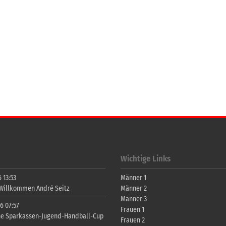
Wichtige Links
 13:53
Männer 1
 Willkommen André Seitz
Männer 2
Männer 3
6 07:57
Frauen 1
ne Sparkassen-Jugend-Handball-Cup
Frauen 2