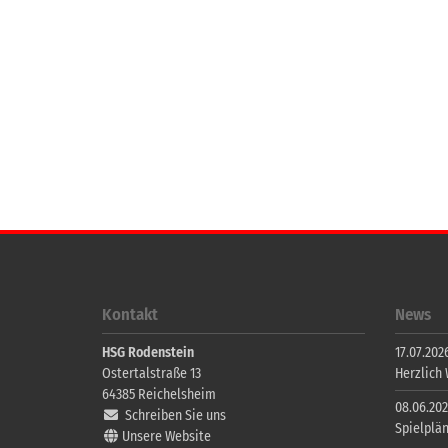
Kontakt
News
HSG Rodenstein
17.07.2026
Ostertalstraße 13
Herzlich
64385
Reichelsheim
08.06.202
Schreiben Sie uns
Spielplä
Unsere Website