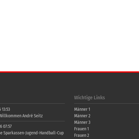
Wichtige Links
 13:53
Männer 1
 Willkommen André Seitz
Männer 2
Männer 3
6 07:57
Frauen 1
ne Sparkassen-Jugend-Handball-Cup
Frauen 2