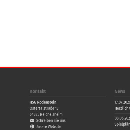
Kontakt
News
HSG Rodenstein
17.07.2026
Ostertalstraße 13
Herzlich
64385
Reichelsheim
08.06.202
Schreiben Sie uns
Spielplä
Unsere Website