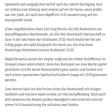
Spannend und ausgeglichen verlief auch der zweite Durchgang. Kurz
vor Schluss kam Dieburg noch einmal auf ein Tor heran, umso größer
war der Jubel, als nach dem Abpfiff ein 14:12-Auswärtssieg auf der
Anzeigetafel stand.
Einen ungefährdeten Start-Ziel-Sieg feierte die HSG Rodenstein am
darauffolgenden Wochenende, als die HSG Stockstadt/Mainaschaff zu
Gast in der GAZ-Halle war (Endstand: 21:12). Noch deutlicher fiel der
Erfolg gegen die wJSG Bürgstadt/Kirchzell aus, die eine klare
Niederlage hinnehmen musste (Endstand: 27:12).
Möglicherweise wurde der Gegner aufgrund der hohen Tordifferenz im
Hinspiel etwas unterschätzt, denn das Rückspiel nur eine Woche später
gestaltete sich für beide Mannschaften ganz anders und konnte erst
nach einem spannenden Spielverlauf äußerst knapp mit 12:10 gewonnen
werden.
Zum letzten Spiel vor den Ferien reiste die Mannschaft mit einigen
Ausfällen und kleinem Kader erneut zur HSG Aschaffenburg. Doch auch
dort bewiesen die Mädels großen Kampfgeist und sicherten sich mit
einem 14:11-Auswärtssieg die nächsten zwei Punkte.