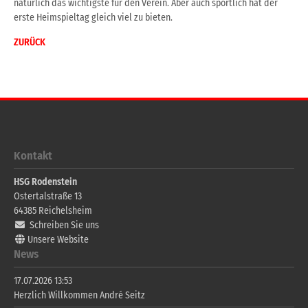
natürlich das wichtigste für den Verein. Aber auch sportlich hat der
erste Heimspieltag gleich viel zu bieten.
ZURÜCK
Kontakt
HSG Rodenstein
Ostertalstraße 13
64385
Reichelsheim
Schreiben Sie uns
Unsere Website
News
17.07.2026 13:53
Herzlich Willkommen André Seitz