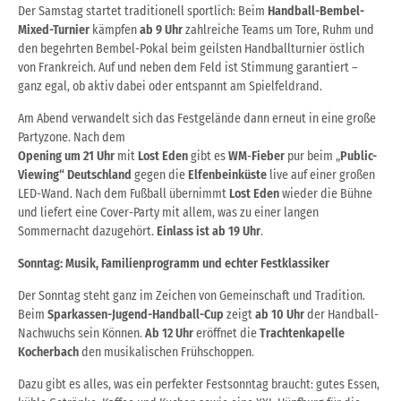
Der Samstag startet traditionell sportlich: Beim
Handball-Bembel-
Mixed-Turnier
kämpfen
ab 9 Uhr
zahlreiche Teams um Tore, Ruhm und
den begehrten Bembel-Pokal beim geilsten Handballturnier östlich
von Frankreich. Auf und neben dem Feld ist Stimmung garantiert –
ganz egal, ob aktiv dabei oder entspannt am Spielfeldrand.
Am Abend verwandelt sich das Festgelände dann erneut in eine große
Partyzone. Nach dem
Opening
um
21 Uhr
mit
Lost Eden
gibt es
W
M
-
Fieber
pur beim „
Public-
Viewing“
Deutschland
gegen die
Elfenbeinküste
live auf einer großen
LED-Wand. Nach dem Fußball übernimmt
Lost Eden
wieder die Bühne
und liefert eine Cover-Party mit allem, was zu einer langen
Sommernacht dazugehört.
Einlass ist ab 19 Uhr
.
Sonntag: Musik, Familienprogramm und echter Festklassiker
Der Sonntag steht ganz im Zeichen von Gemeinschaft und Tradition.
Beim
Sparkassen-Jugend-Handball-Cup
zeigt
ab 10 Uhr
der Handball-
Nachwuchs sein Können.
Ab 12 Uhr
eröffnet die
Trachtenkapelle
Kocherbach
den musikalischen Frühschoppen.
Dazu gibt es alles, was ein perfekter Festsonntag braucht: gutes Essen,