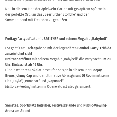
Neu in diesem Jahr: der Apfelwein-Garten mit gezapftem Apfelwein –
der perfekte Ort, um das „Beerfurther Stöffche“ und den
Sommerabend mit Freunden zu genießen.
Freitag: Partyauftakt mit BREITNER und seinem Megahit „Babybell“
Los geht’s am Freitagabend mit der legendären
Bembel-Party
.
Früh da
zu sein lohnt sich!
Breitner
eröffnet
mit seinem Megahit „Babybell“ die Partynacht
um
20
Uhr
,
Einlass
ist
ab 19 Uhr
.
Für die weiteren Eskalationsstufen sorgen in diesem Jahr
DeeJay
Biene
,
Johnny Cap
und der ultimative Abrissgarant
DJ Robin
mit seinen
Hits „Layla“, „Bumsbar“ und „Rapunzel“.
Mallorca-Feeling mitten im Odenwald ist also garantiert.
Samstag: Sportplatz tagsüber, Festivalgelände und Public-Viewing-
Arena am Abend