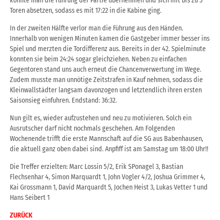
konnte man die Führung der Partie übernehmen und sich mit bis zu 5
Toren absetzen, sodass es mit 17:22 in die Kabine ging.
In der zweiten Hälfte verlor man die Führung aus den Händen.
Innerhalb von wenigen Minuten kamen die Gastgeber immer besser ins
Spiel und merzten die Tordifferenz aus. Bereits in der 42. Spielminute
konnten sie beim 24:24 sogar gleichziehen. Neben zu einfachen
Gegentoren stand uns auch erneut die Chancenverwertung im Wege.
Zudem musste man unnötige Zeitstrafen in Kauf nehmen, sodass die
Kleinwallstädter langsam davonzogen und letztendlich ihren ersten
Saisonsieg einfuhren. Endstand: 36:32.
Nun gilt es, wieder aufzustehen und neu zu motivieren. Solch ein
Ausrutscher darf nicht nochmals geschehen. Am Folgenden
Wochenende trifft die erste Mannschaft auf die SG aus Babenhausen,
die aktuell ganz oben dabei sind. Anpfiff ist am Samstag um 18:00 Uhr!!
Die Treffer erzielten: Marc Lossin 5/2, Erik SPonagel 3, Bastian
Flechsenhar 4, Simon Marquardt 1, John Vogler 4/2, Joshua Grimmer 4,
Kai Grossmann 1, David Marquardt 5, Jochen Heist 3, Lukas Vetter 1 und
Hans Seibert 1
ZURÜCK