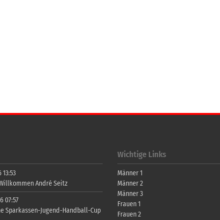
Wichtige Links
 13:53
Männer 1
 Willkommen André Seitz
Männer 2
Männer 3
6 07:57
Frauen 1
ne Sparkassen-Jugend-Handball-Cup
Frauen 2