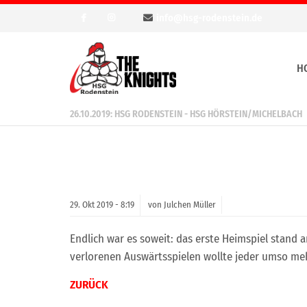
info@hsg-rodenstein.de
H
26.10.2019: HSG RODENSTEIN - HSG HÖRSTEIN/MICHELBACH
29.
Okt
2019 -
8:19
von Julchen Müller
Endlich war es soweit: das erste Heimspiel stand
verlorenen Auswärtsspielen wollte jeder umso mehr
ZURÜCK