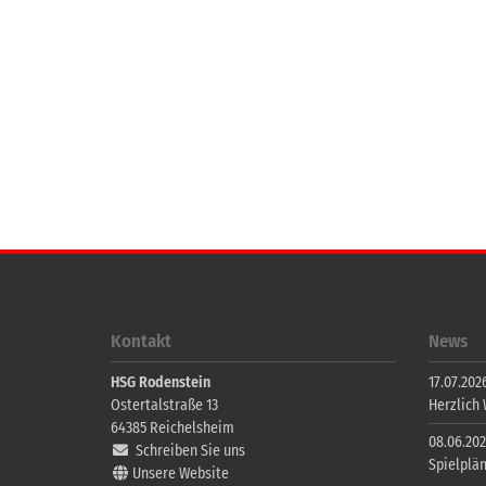
Kontakt
News
HSG Rodenstein
17.07.2026
Ostertalstraße 13
Herzlich
64385
Reichelsheim
08.06.202
Schreiben Sie uns
Spielplä
Unsere Website