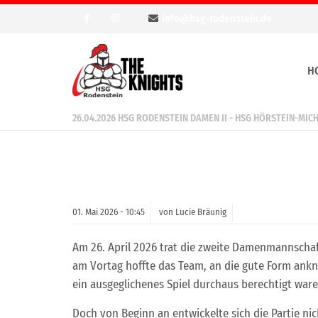
info@hsg-rodenstein.de
H
26.04.2026 HSG RODENSTEIN DAMEN II - HSG HÖRSTEIN-MIC
01.
Mai
2026 -
10:45
von Lucie Bräunig
Am 26. April 2026 trat die zweite Damenmannschaf
am Vortag hoffte das Team, an die gute Form anknu
ein ausgeglichenes Spiel durchaus berechtigt ware
Doch von Beginn an entwickelte sich die Partie nic