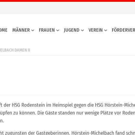
OME
MÄNNER
FRAUEN
JUGEND
VEREIN
FÖRDERVER
HELBACH DAMEN II
t der HSG Rodenstein im Heimspiel gegen die HSG Hörstein-Mich
̈pfen zu können. Die Gäste standen nur wenige Plätze vor Roden
n.
ht zugunsten der Gastgeberinnen. Hörstein-Michelbach fand schnell