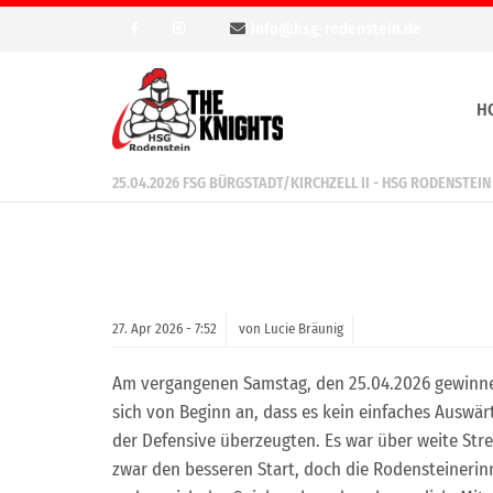
info@hsg-rodenstein.de
H
25.04.2026 FSG BÜRGSTADT/KIRCHZELL II - HSG RODENSTEIN 
27.
Apr
2026 -
7:52
von Lucie Bräunig
Am vergangenen Samstag, den 25.04.2026 gewinnen 
sich von Beginn an, dass es kein einfaches Auswär
der Defensive überzeugten. Es war über weite Str
zwar den besseren Start, doch die Rodensteinerin