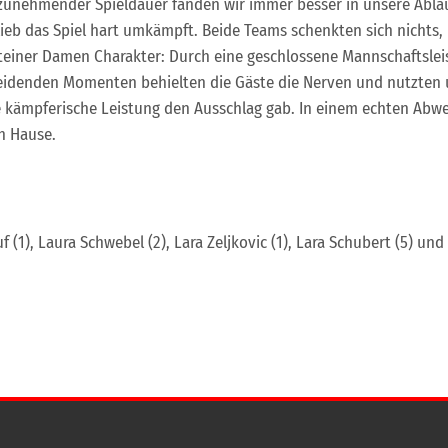
t zunehmender Spieldauer fanden wir immer besser in unsere Ablä
ieb das Spiel hart umkämpft. Beide Teams schenkten sich nichts
steiner Damen Charakter: Durch eine geschlossene Mannschaftsleis
scheidenden Momenten behielten die Gäste die Nerven und nutzte
ie kämpferische Leistung den Ausschlag gab. In einem echten Ab
h Hause.
f (1), Laura Schwebel (2), Lara Zeljkovic (1), Lara Schubert (5) und