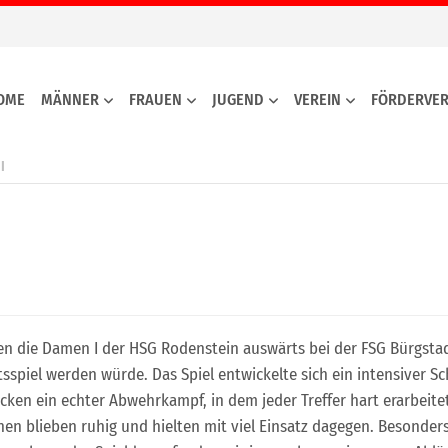
OME
MÄNNER
FRAUEN
JUGEND
VEREIN
FÖRDERVER
I
die Damen I der HSG Rodenstein auswärts bei der FSG Bürgstadt/
tsspiel werden würde. Das Spiel entwickelte sich ein intensiver S
ecken ein echter Abwehrkampf, in dem jeder Treffer hart erarbei
nen blieben ruhig und hielten mit viel Einsatz dagegen. Besonde