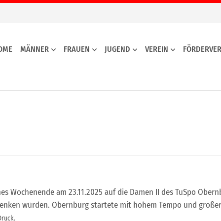
OME
MÄNNER
FRAUEN
JUGEND
VEREIN
FÖRDERVER
nes Wochenende am 23.11.2025 auf die Damen II des TuSpo Obern
erschenken würden. Obernburg startete mit hohem Tempo und große
Druck.