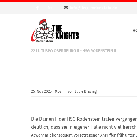
info@hsg-rodenstein.de
H
22.11. TUSPO OBERNBURG II - HSG RODENSTEIN II
25.
Nov
2025 -
9:52
von Lucie Bräunig
Die Damen II der HSG Rodenstein trafen vergange
deutlich, dass sie in eigener Halle nicht viel h
Abwehr mit konsequent vorgetragenen
Angriffen früh unter 