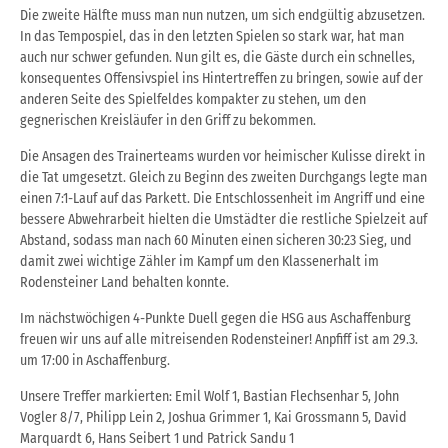
Die zweite Hälfte muss man nun nutzen, um sich endgültig abzusetzen.
In das Tempospiel, das in den letzten Spielen so stark war, hat man
auch nur schwer gefunden. Nun gilt es, die Gäste durch ein schnelles,
konsequentes Offensivspiel ins Hintertreffen zu bringen, sowie auf der
anderen Seite des Spielfeldes kompakter zu stehen, um den
gegnerischen Kreisläufer in den Griff zu bekommen.
Die Ansagen des Trainerteams wurden vor heimischer Kulisse direkt in
die Tat umgesetzt. Gleich zu Beginn des zweiten Durchgangs legte man
einen 7:1-Lauf auf das Parkett. Die Entschlossenheit im Angriff und eine
bessere Abwehrarbeit hielten die Umstädter die restliche Spielzeit auf
Abstand, sodass man nach 60 Minuten einen sicheren 30:23 Sieg, und
damit zwei wichtige Zähler im Kampf um den Klassenerhalt im
Rodensteiner Land behalten konnte.
Im nächstwöchigen 4-Punkte Duell gegen die HSG aus Aschaffenburg
freuen wir uns auf alle mitreisenden Rodensteiner! Anpfiff ist am 29.3.
um 17:00 in Aschaffenburg.
Unsere Treffer markierten: Emil Wolf 1, Bastian Flechsenhar 5, John
Vogler 8/7, Philipp Lein 2, Joshua Grimmer 1, Kai Grossmann 5, David
Marquardt 6, Hans Seibert 1 und Patrick Sandu 1