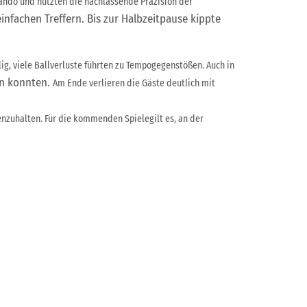
mando
und nutzten die nachlassende Präzision der
nfachen Treffern. Bis zur Halbzeitpause kippte
lig, viele Ballverluste führten zu
Tempogegenstößen. Auch in
en konnten.
Am Ende verlieren die Gäste deutlich mit
zuhalten. Für die kommenden Spielegilt es, an der