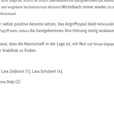
 nicht lange an. Schritt
für Schritt übernahmen die Gastgeberinnen das Kom
Michelbach immer wieder zu ei
r und vergebene Torchancen kam Hörstein/
-Rückstand.
 selten positive Akzente setzen. Das Angriffsspiel blieb
fehleranfäl
die Gastgeberinnen ihre Führung stetig ausbau
Zugriff mehr, sodass
ase, dass die Mannschaft in der Lage ist, mit Mut
und Tempo dagegen
 Stabilität zu finden.
 Lara Zeljkovic (1), Lara Schubert (4),
nna Delp (2)