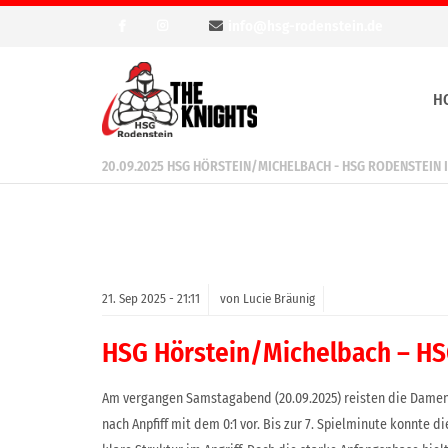
info@hsg-rodenstein.de
H
20.09.2025 HSG HÖRSTEIN/MICHELBACH - HSG RODENSTEIN I
21.
Sep
2025 -
21:11
von Lucie Bräunig
HSG Hörstein/Michelbach – HS
Am vergangen Samstagabend (20.09.2025) reisten die
Damen 
nach Anpfiff mit dem 0:1 vor.
Bis zur 7. Spielminute konnte d