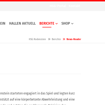
HSG-Portal
Kontakt
EIN
HALLEN AKTUELL
BERICHTE
SHOP
HSG Rodenstein
Berichte
News-Reader
enstein starteten engagiert
in das Spiel und legten kurz
estützt auf eine körperbetonte Abwehrleistung und eine