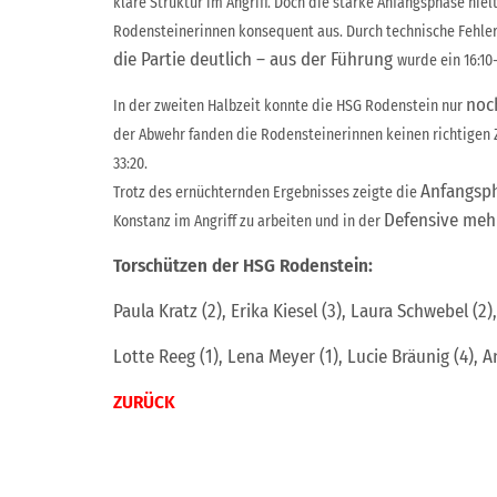
klare Struktur im Angriff.
Doch die starke Anfangsphase hielt
Rodensteinerinnen konsequent aus. Durch technische
Fehle
die Partie deutlich – aus der Führung
wurde ein 16:10
noch
In der zweiten Halbzeit konnte die HSG Rodenstein nur
der Abwehr fanden die
Rodensteinerinnen keinen richtigen 
33:20.
Anfangsph
Trotz des ernüchternden Ergebnisses zeigte die
Defensive mehr
Konstanz im Angriff zu arbeiten und in der
Torschützen der HSG Rodenstein:
Paula Kratz (2), Erika Kiesel (3), Laura Schwebel (2),
Lotte Reeg (1), Lena Meyer (1), Lucie Bräunig (4), A
ZURÜCK