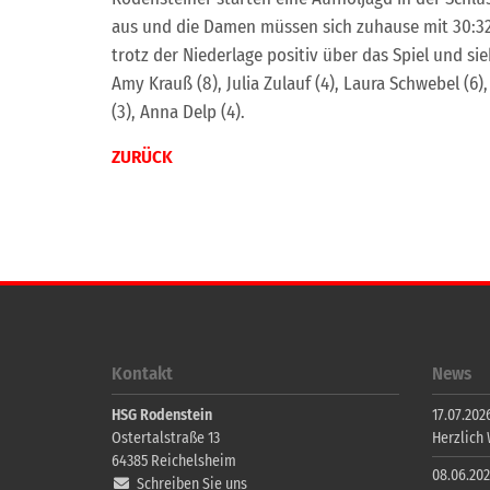
aus und die Damen müssen sich zuhause mit 30:32 
trotz der Niederlage positiv über das Spiel und s
Amy Krauß (8), Julia Zulauf (4), Laura Schwebel (6),
(3), Anna Delp (4).
ZURÜCK
Kontakt
News
HSG Rodenstein
17.07.2026
Ostertalstraße 13
Herzlich
64385
Reichelsheim
08.06.202
Schreiben Sie uns