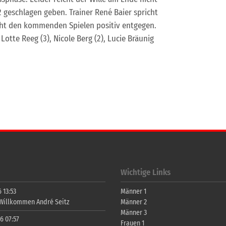
geschlagen geben. Trainer René Baier spricht
ieht den kommenden Spielen positiv entgegen.
 Lotte Reeg (3), Nicole Berg (2), Lucie Bräunig
Wichtige Links
 13:53
Männer 1
 Willkommen André Seitz
Männer 2
Männer 3
6 07:57
Frauen 1