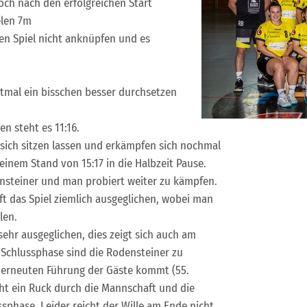
Doch nach den erfolgreichen Start
elen 7m
en Spiel nicht anknüpfen und es
stmal ein bisschen besser durchsetzen
n steht es 11:16.
 sich sitzen lassen und erkämpfen sich nochmal
 einem Stand von 15:17 in die Halbzeit Pause.
ensteiner und man probiert weiter zu kämpfen.
ft das Spiel ziemlich ausgeglichen, wobei man
len.
 sehr ausgeglichen, dies zeigt sich auch am
er Schlussphase sind die Rodensteiner zu
r erneuten Führung der Gäste kommt (55.
ht ein Ruck durch die Mannschaft und die
ssphase. Leider reicht der Wille am Ende nicht