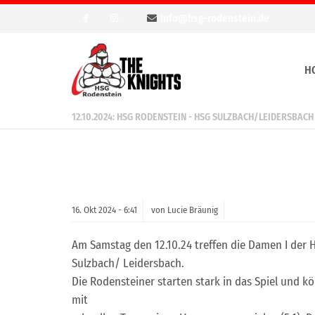
info@hsg-rodenstein.de
H
12.10.2024: HSG RODENSTEIN - HSG SULZBACH/LEIDERSBACH
16.
Okt
2024 -
6:41
von Lucie Bräunig
Am Samstag den 12.10.24 treffen die Damen I der
Sulzbach/ Leidersbach.
Die Rodensteiner starten stark in das Spiel und k
mit