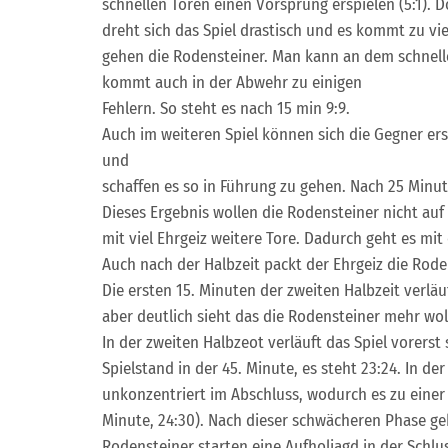
schnellen Toren einen Vorsprung erspielen (5:1). 
dreht sich das Spiel drastisch und es kommt zu vi
gehen die Rodensteiner. Man kann an dem schnell
kommt auch in der Abwehr zu einigen
Fehlern. So steht es nach 15 min 9:9.
Auch im weiteren Spiel können sich die Gegner er
und
schaffen es so in Führung zu gehen. Nach 25 Minute
Dieses Ergebnis wollen die Rodensteiner nicht auf
mit viel Ehrgeiz weitere Tore. Dadurch geht es mit
Auch nach der Halbzeit packt der Ehrgeiz die Rod
Die ersten 15. Minuten der zweiten Halbzeit verläu
aber deutlich sieht das die Rodensteiner mehr wol
In der zweiten Halbzeot verläuft das Spiel vorerst
Spielstand in der 45. Minute, es steht 23:24. In d
unkonzentriert im Abschluss, wodurch es zu eine
Minute, 24:30). Nach dieser schwächeren Phase ge
Rodensteiner starten eine Aufholjagd in der Schlu