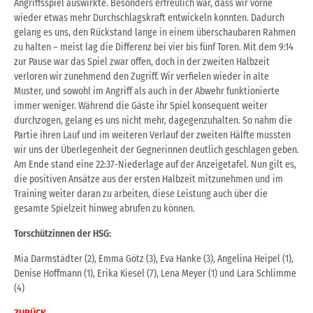
Angriffsspiel
auswirkte. Besonders erfreulich war, dass wir vorne
wieder etwas mehr Durchschlagskraft
entwickeln konnten. Dadurch
gelang es uns, den Rückstand lange in einem überschaubaren
Rahmen
zu halten – meist lag die Differenz bei vier bis fünf Toren.
Mit dem 9:14
zur Pause war das Spiel zwar offen, doch in der zweiten Halbzeit
verloren wir
zunehmend den Zugriff. Wir verfielen wieder in alte
Muster, und sowohl im Angriff als auch in der
Abwehr funktionierte
immer weniger. Während die Gäste ihr Spiel konsequent weiter
durchzogen,
gelang es uns nicht mehr, dagegenzuhalten.
So nahm die
Partie ihren Lauf und im weiteren Verlauf der zweiten Hälfte mussten
wir uns der
Überlegenheit der Gegnerinnen deutlich geschlagen geben.
Am Ende stand eine 22:37-Niederlage
auf der Anzeigetafel.
Nun gilt es,
die positiven Ansätze aus der ersten Halbzeit mitzunehmen und im
Training weiter
daran zu arbeiten, diese Leistung auch über die
gesamte Spielzeit hinweg abrufen zu können.
Torschützinnen der HSG:
Mia Darmstädter (2),
Emma Götz (3),
Eva Hanke (3),
Angelina Heipel (1),
Denise Hoffmann (1),
Erika Kiesel (7),
Lena Meyer (1) und Lara Schlimme
(4)