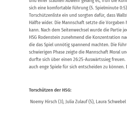
und einer stabilen Abwehr gelang es, früh die Kon
sich eine komfortable Führung (5. Spielminute 0:5)
Torschützenliste ein und sorgten dafür, dass Walls
Hälfte wider.
Die Mannschaft setzte die Vorgaben he
kann. Nach dem Seitenwechsel wurde die Partie jed
HSG Rodenstein zunehmend die Konzentration nachli
die das Spiel unnötig spannend machten. Die Führ
schwierigen Phase zeigte die Mannschaft Moral u
durfte sich über einen 26:25-Auswärtssieg freuen.
auch enge Spiele für sich entscheiden zu können.
Torschützen der HSG:
Noemy Hirsch (3), Julia Zulauf (5), Laura Schwebel 