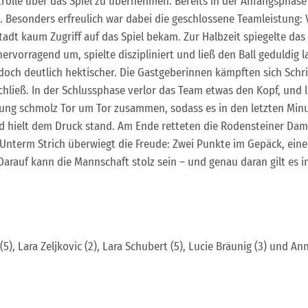
trolle über das Spiel zu übernehmen. Bereits in der Anfangsphase
. Besonders erfreulich war dabei die geschlossene Teamleistung: V
tadt kaum Zugriff auf das Spiel bekam. Zur Halbzeit spiegelte das
rvorragend um, spielte diszipliniert und ließ den Ball geduldig l
och deutlich hektischer. Die Gastgeberinnen kämpften sich Schritt
eß. In der Schlussphase verlor das Team etwas den Kopf, und lei
ung schmolz Tor um Tor zusammen, sodass es in den letzten Minut
nd hielt dem Druck stand. Am Ende retteten die Rodensteiner Da
 Unterm Strich überwiegt die Freude: Zwei Punkte im Gepäck, eine 
 Darauf kann die Mannschaft stolz sein – und genau daran gilt 
(5), Lara Zeljkovic (2), Lara Schubert (5), Lucie Bräunig (3) und An