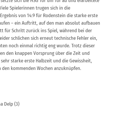
 setzte sich die HSG Tor um Tor ab und erarbeitete
iele Spielerinnen trugen sich in die
 Ergebnis von 14:9 für Rodenstein die starke erste
aufen – ein Auftritt, auf den man absolut aufbauen
 für Schritt zurück ins Spiel, während bei der
der schlichen sich erneut technische Fehler ein,
en noch einmal richtig eng wurde. Trotz dieser
men den knappen Vorsprung über die Zeit und
sehr starke erste Halbzeit und die Gewissheit,
es in den kommenden Wochen anzuknüpfen.
na Delp (3)