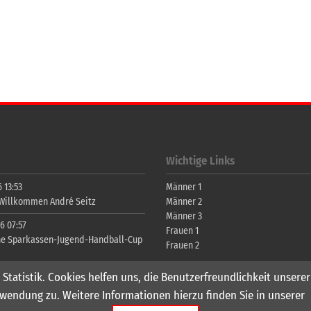
Wichtige Links
 13:53
Männer 1
 Willkommen André Seitz
Männer 2
Männer 3
6 07:57
Frauen 1
ne Sparkassen-Jugend-Handball-Cup
Frauen 2
 Statistik. Cookies helfen uns, die Benutzerfreundlichkeit unser
wendung zu. Weitere Informationen hierzu finden Sie in unserer