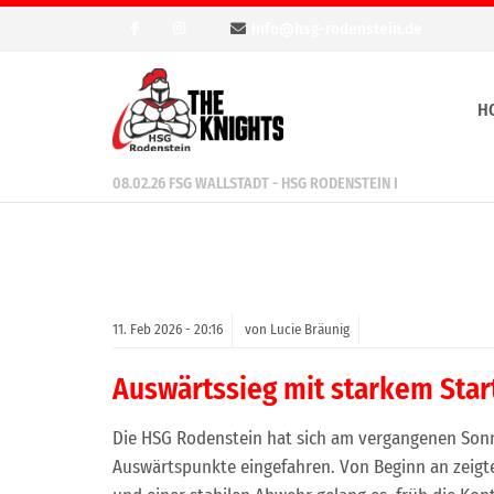
info@hsg-rodenstein.de
H
08.02.26 FSG WALLSTADT - HSG RODENSTEIN I
11.
Feb
2026 -
20:16
von Lucie Bräunig
Auswärtssieg mit starkem Star
Die HSG Rodenstein hat sich am vergangenen Sonnt
Auswärtspunkte eingefahren. Von Beginn an zeigte