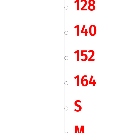
128
140
152
164
S
M