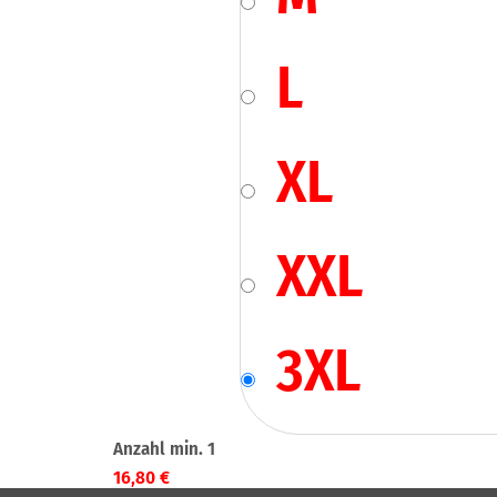
L
XL
XXL
3XL
16,80
€