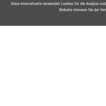
Diese Internetseite verwendet Cookies für die Analyse und
Website stimmen Sie der Ver
Kordel im Bund
ohne Innenslip
2face dry tech
elastische Kempa- und K-Label-Aufdrucke
Beinabschluss mit Kempa Wording