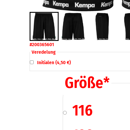
#200365601
Veredelung
Initialen (4,50 €)
Größe
*
116