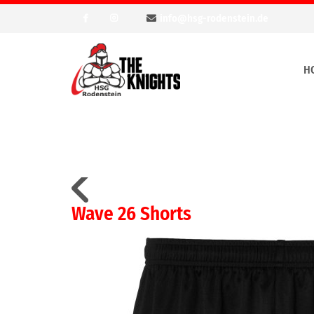
info@hsg-rodenstein.de
H
Wave 26 Shorts