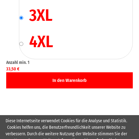
3XL
4XL
33,50
€
Diese Internetseite verwendet Cookies für die Analyse und Statistik.
Cookies helfen uns, die Benutzerfreundlichkeit unserer Website zu
Inkl. Wappen HSG Rodenstein Brust farbig links
verbessern. Durch die weitere Nutzung der Website stimmen Sie der