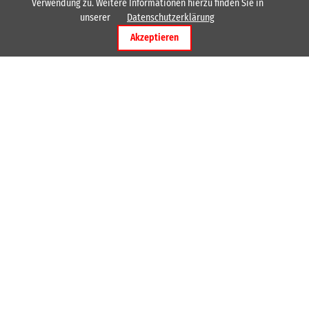
Verwendung zu. Weitere Informationen hierzu finden Sie in
unserer
Datenschutzerklärung
Akzeptieren
Kontakt
HSG Rodenstein
Ostertalstraße 13
64385
Reichelsheim
Schreiben Sie uns
Unsere Website
News
10.08.2026 11:56
📢 Einladung zur Ordentlichen Mitgliederversammlung 2026 der HSG
Rodenstein e.V.
17.07.2026 13:53
Herzlich Willkommen André Seitz
Wichtige Links