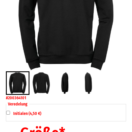
#200364101
Veredelung
Initialen (4,50 €)