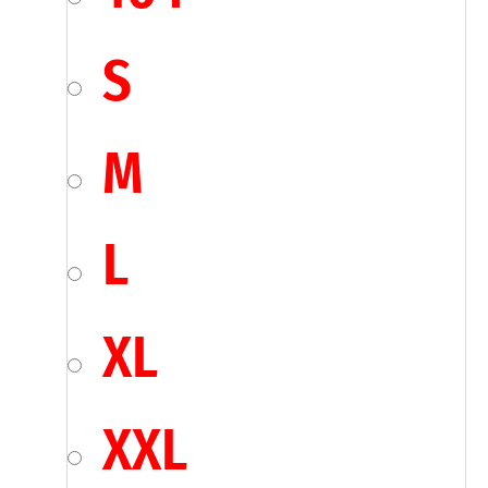
S
M
L
XL
XXL