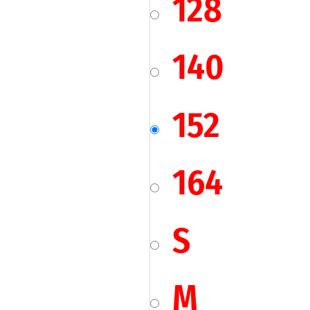
128
140
152
164
S
M