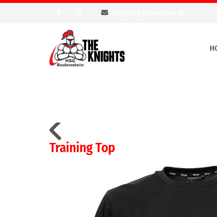
info@hsg-rodenstein.de
H
Training Top