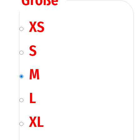
Größe
*
XS
S
M
L
XL