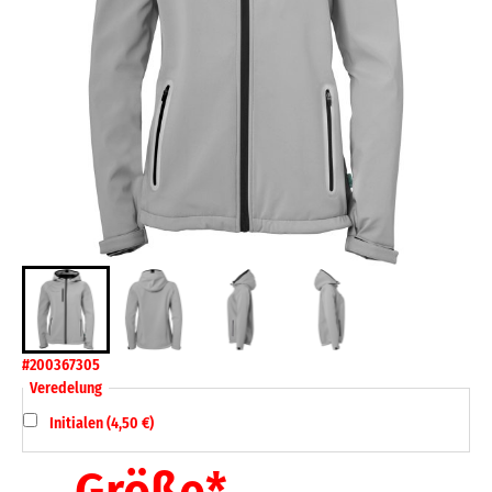
#200367305
Veredelung
Initialen (4,50 €)