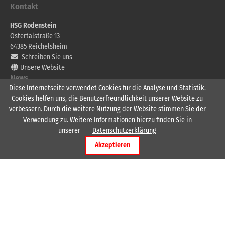
Kontakt
HSG Rodenstein
Ostertalstraße 13
64385
Reichelsheim
Schreiben Sie uns
Unsere Website
News
Diese Internetseite verwendet Cookies für die Analyse und Statistik.
17.07.2026 13:53
Cookies helfen uns, die Benutzerfreundlichkeit unserer Website zu
Herzlich Willkommen André Seitz
verbessern. Durch die weitere Nutzung der Website stimmen Sie der
Verwendung zu. Weitere Informationen hierzu finden Sie in
08.06.2026 07:57
unserer
Datenschutzerklärung
Spielpläne Sparkassen-Jugend-Handball-Cup
Akzeptieren
Wichtige Links
Männer 1
Männer 2
Männer 3
Frauen 1
Frauen 2