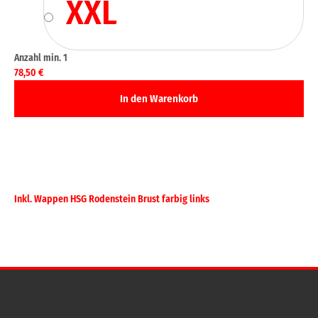
XXL
78,50
€
Inkl. Wappen HSG Rodenstein Brust farbig links