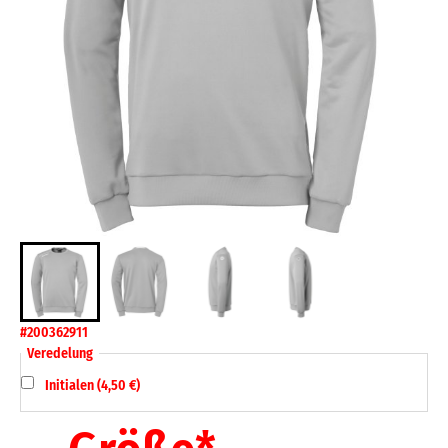
#200362911
Veredelung
Initialen (4,50 €)