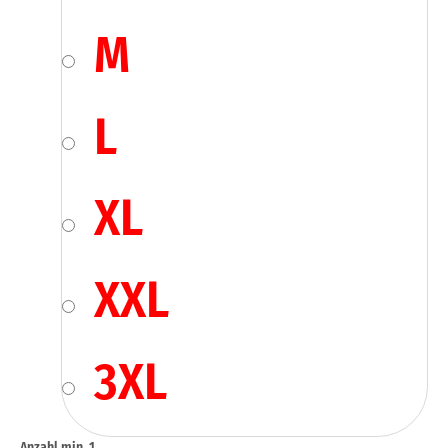
M
L
XL
XXL
3XL