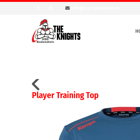
info@hsg-rodenstein.de
H
Player Training Top