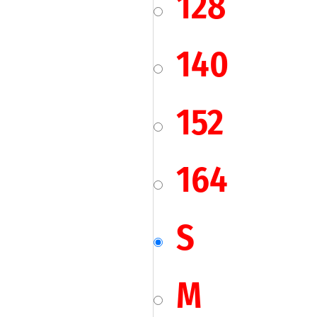
128
140
152
164
S
M