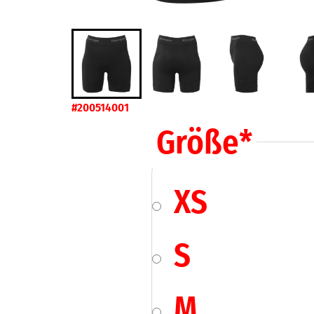
#200514001
Größe
*
XS
S
M