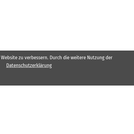
er Website zu verbessern. Durch die weitere Nutzung der
Datenschutzerklärung
Folgen Sie uns
auch auf Facebook und Instagram, um weitere
tolle Informationen und Liveberichte über die