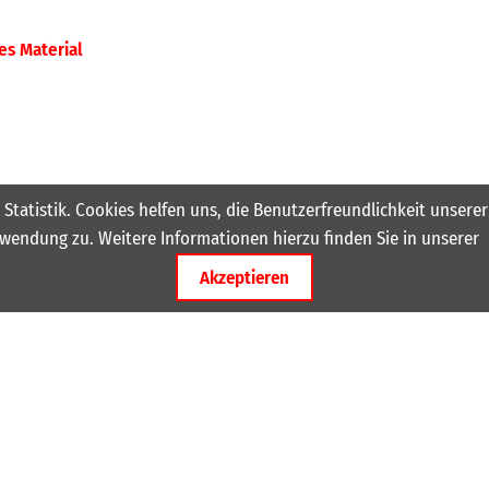
es Material
 Statistik. Cookies helfen uns, die Benutzerfreundlichkeit unser
wendung zu. Weitere Informationen hierzu finden Sie in unserer
Akzeptieren
Wichtige Links
 13:53
Männer 1
 Willkommen André Seitz
Männer 2