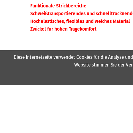
Funktionale Strickbereiche
Schweißtransportierendes und schnelltrocknend
Hochelastisches, flexibles und weiches Material
Zwickel für hohen Tragekomfort
Diese Internetseite verwendet Cookies für die Analyse und
Website stimmen Sie der Ver
Kontakt
News
HSG Rodenstein
17.07.2026
Ostertalstraße 13
Herzlich