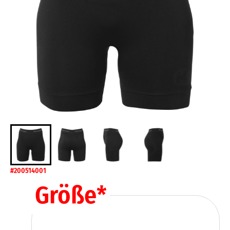
#200514001
Größe
*