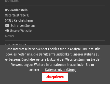
Kontakt
HSG Rodenstein
Ostertalstraße 13
64385
Reichelsheim
Schreiben Sie uns
Unsere Website
News
17.07.2026 13:53
Diese Internetseite verwendet Cookies für die Analyse und Statistik.
Herzlich Willkommen André Seitz
Cookies helfen uns, die Benutzerfreundlichkeit unserer Website zu
08.06.2026 07:57
verbessern. Durch die weitere Nutzung der Website stimmen Sie der
Spielpläne Sparkassen-Jugend-Handball-Cup
Verwendung zu. Weitere Informationen hierzu finden Sie in
Wichtige Links
unserer
Datenschutzerklärung
Akzeptieren
Männer 1
Männer 2
Männer 3
Frauen 1
Frauen 2
Folgen Sie uns