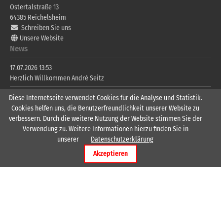
Ostertalstraße 13
64385
Reichelsheim
Schreiben Sie uns
Unsere Website
News
17.07.2026 13:53
Herzlich Willkommen André Seitz
08.06.2026 07:57
Diese Internetseite verwendet Cookies für die Analyse und Statistik.
Spielpläne Sparkassen-Jugend-Handball-Cup
Cookies helfen uns, die Benutzerfreundlichkeit unserer Website zu
Wichtige Links
verbessern. Durch die weitere Nutzung der Website stimmen Sie der
Verwendung zu. Weitere Informationen hierzu finden Sie in
Männer 1
unserer
Datenschutzerklärung
Männer 2
Akzeptieren
Männer 3
Frauen 1
Frauen 2
Folgen Sie uns
auch auf Facebook und Instagram, um weitere tolle Informationen und