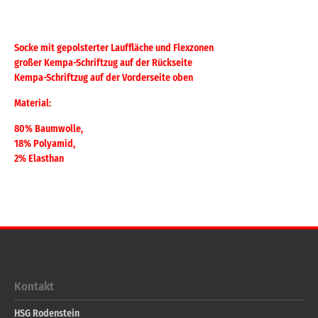
Socke mit gepolsterter Lauffläche und Flexzonen
großer Kempa-Schriftzug auf der Rückseite
Kempa-Schriftzug auf der Vorderseite oben
Material:
80% Baumwolle,
18% Polyamid,
2% Elasthan
Kontakt
HSG Rodenstein