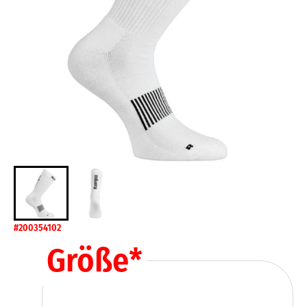
#200354102
Größe
*