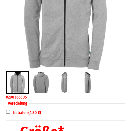
#200366305
Veredelung
Initialen (4,50 €)